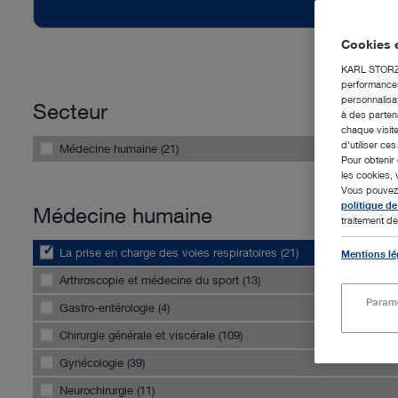
Cookies e
KARL STORZ S
performances 
personnalisat
Secteur
à des partena
chaque visite
d'utiliser ce
Médecine humaine (21)
Pour obtenir 
les cookies, 
Vous pouvez m
politique de
Médecine humaine
traitement de
La prise en charge des voies respiratoires (21)
Mentions lé
Arthroscopie et médecine du sport (13)
Paramè
Gastro-entérologie (4)
Chirurgie générale et viscérale (109)
Gynécologie (39)
Neurochirurgie (11)