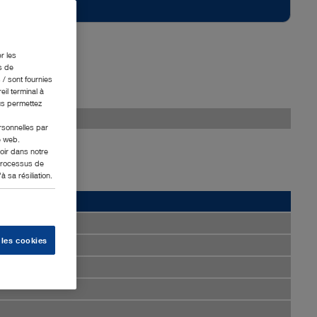
r les
s de
 / sont fournies
eil terminal à
us permettez
ersonnelles par
e web.
oir dans notre
 processus de
 sa résiliation.
 les cookies