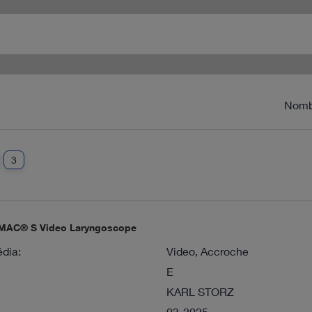
Nomb
3
-MAC® S Video Laryngoscope
dia:
Video, Accroche
E
KARL STORZ
03-2025