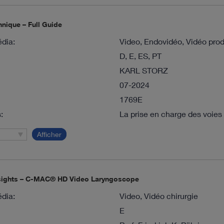
nique – Full Guide
dia:
Video, Endovidéo, Vidéo prod
D, E, ES, PT
KARL STORZ
07-2024
1769E
:
La prise en charge des voies 
Afficher
nsights – C-MAC® HD Video Laryngoscope
dia:
Video, Vidéo chirurgie
E