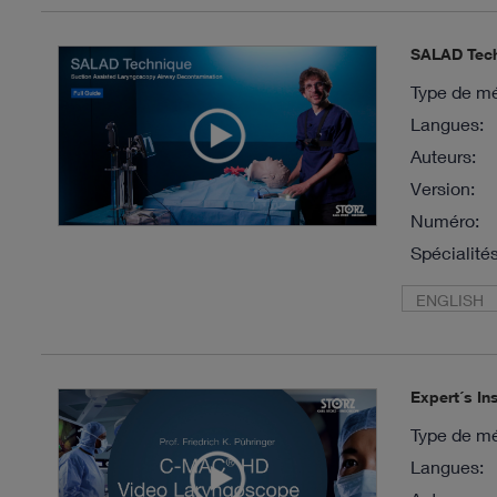
SALAD Tech
Type de mé
Langues:
Auteurs:
Version:
Numéro:
Spécialités
ENGLISH
Expert´s I
Type de mé
Langues: