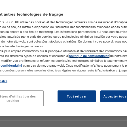
t autres technologies de traçage
E & Co. KG utilise des cookies et des technologies similaires afin de mesurer et d'analyse
de ce site, de mettre à disposition de l'utilisateur des fonctionnalités avancées et des outil
ion ou encore à des fins de marketing. Les informations personnelles qui nous sont fournies
ires autorisés par le biais de cookies ou de technologies similaires installés sur votre appar
 de notre site web, sont collectées, stockées et traitées. En donnant votre accord, vous no
s cookies/technologies similaires.
de plus amples informations sur le principe d'utilisation et de traitement des informations p
voir les différents types de cookies et consulter la
politique de confidentialité
de notre sit
odifier vos préférences et refuser les cookies/les technologies similaires à tout moment (v
 confidentialité
et au bas de notre page web). Cette modification n'affecte aucunement le
s données personnelles selon les directives légales en vigueur suite à l'autorisation et jusqu'à
gales
tres d'utilisation des
Tout refuser
Accepter tous
cookies