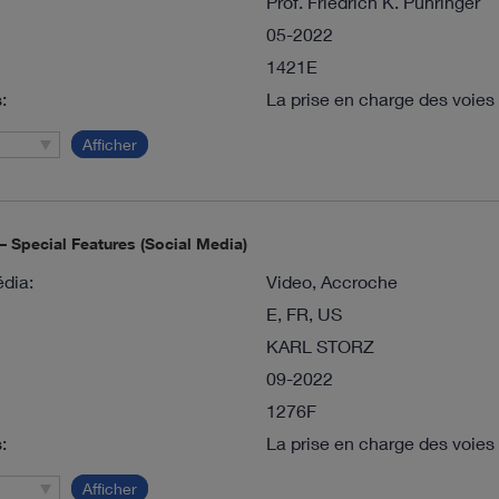
Prof. Friedrich K. Pühringer
05-2022
1421E
:
La prise en charge des voies 
Afficher
 Special Features (Social Media)
dia:
Video, Accroche
E, FR, US
KARL STORZ
09-2022
1276F
:
La prise en charge des voies 
Afficher