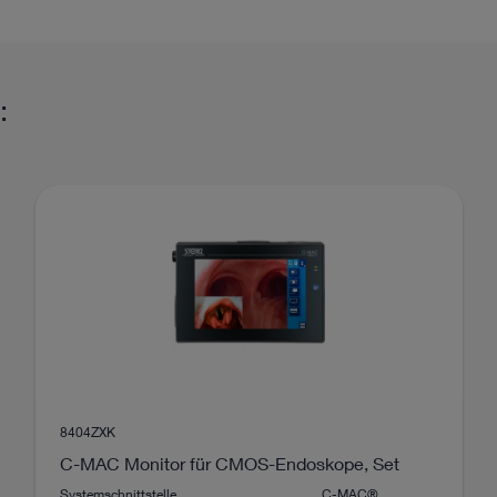
me
18 Charr.
ryngoskop
:
1280 x 800 px
2x LED, weiß, 1W
IPX8
Ja
70°
C-MAC®
8404ZXK
C-MAC Monitor für CMOS-Endoskope, Set
Systemschnittstelle
C-MAC®