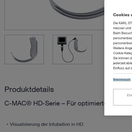
Cookies 
Die KARL STO
messen und z
Beim Besuch 
personenbezo
personenbezo
Weitere Anga
Cookie-Kateg
Sie können d
jederzeit abl
Einfluss auf 
Impressum
Produktdetails
Ei
C-MAC® HD-Serie – Für optimierte Visualis
Visualisierung der Intubation in HD