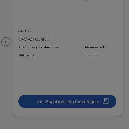
8401DS
C-MAC GUIDE
chevron_left
Ausführung distales Ende
Atraumatisch
Nutzlänge
360 mm
Zur Angebotsliste hinzufügen