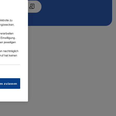
ste hinzufügen
Website zu
tingzwecken.
verarbeiten
Einwilligung.
en jeweiligen
en nachträglich
ruf hat keinen
es zulassen