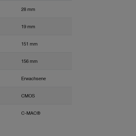
28 mm
19 mm
151 mm
156 mm
Erwachsene
CMOS
C-MAC®
16 Charr.