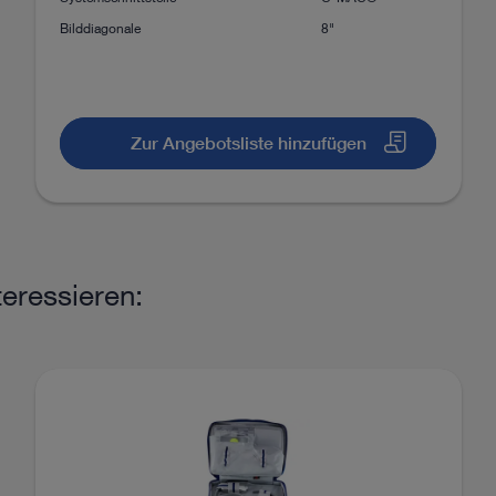
Bilddiagonale
8"
Zur Angebotsliste hinzufügen
eressieren: