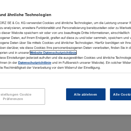
Zur Angebotsli
und ähnliche Technologien
RZ SE & Co. KG verwendet Cookies und ähnliche Technologien, um die Leistung unserer 
u analysieren, erweitere Funktionalität und Personalisierung bereitzustellen oder zu Marke
dieser Website speichern wir oder von uns beauftragte Dritte Informationen, einschließlich
gener Daten, auf Ihrem Endgerät, greifen auf diese zu und/oder sammeln, speichern und 
gene Daten über Sie mittels Cookies und ähnlicher Technologien. Hierfür benötigen wir Ihre 
ben darüber, wie diese Cookies Ihre personenbezogenen Daten verarbeiten, finden Sie in d
orien und in unserer
Website Datenschutzrichtlinie
.
iese Einstellungen jederzeit aufrufen und die ausgewählten Cookies und ähnliche Technologi
ehnen (in der
Datenschutzrichtlinie
und im Fußbereich unserer Website). Ein solcher Wider
die Rechtmäßigkeit der Verarbeitung vor dem Widerruf der Einwilligung.
nstellungen Cookie
Alle ablehnen
Alle Cooki
Präferenzen
ierung