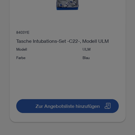
8403YE
Tasche Intubations-Set -C22-, Modell ULM
Modell
ULM
Farbe
Blau
Zur Angebotsliste hinzufügen