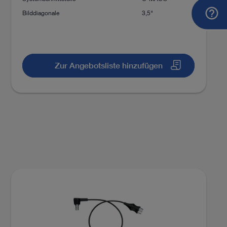
Bilddiagonale
3,5"
Zur Angebotsliste hinzufügen