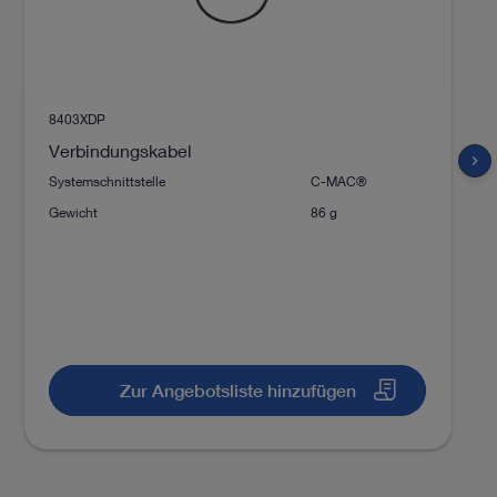
8403XDP
Verbindungskabel
chevron_right
Systemschnittstelle
C-MAC®
Gewicht
86 g
Zur Angebotsliste hinzufügen